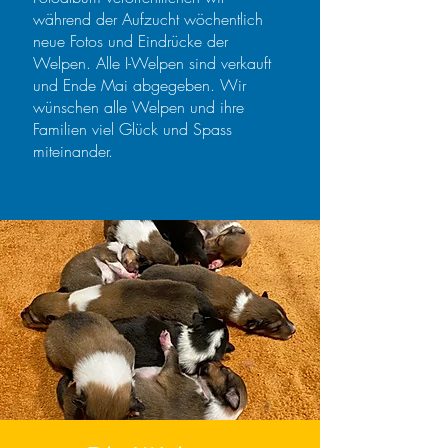
während der Aufzucht wöchentlich
neue Fotos und Eindrücke der
Welpen. Alle I-Welpen sind verkauft
und Ende Mai abgegeben. Wir
wünschen alle Welpen und ihre
Familien viel Glück und Spass
miteinander.