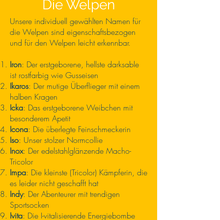
Die Welpen
Unsere individuell gewählten Namen für
die Welpen sind eigenschaftsbezogen
und für den Welpen leicht erkennbar.
Iron
: Der erstgeborene, hellste darksable
ist rostfarbig wie Gusseisen
Ikaros
: Der mutige Überflieger mit einem
halben Kragen
Icka
: Das erstgeborene Weibchen mit
besonderem Apetit
Icona
: Die überlegte Feinschmeckerin
Iso
: Unser stolzer Normcollie
Inox
: Der edelstahlglänzende Macho-
Tricolor
Impa
: Die kleinste (Tricolor) Kämpferin, die
es leider nicht geschafft hat
Indy
: Der Abenteurer mit trendigen
Sportsocken
Ivita
: Die I-vitalisierende Energiebombe