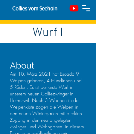
Collies vom Seehain
Wurf I
About
Am 10. März 2021 hat Escada 9
Welpen geboren, 4 Hündinnen und
5 Rüden. Es ist der erste Wurf in
unserem neuen Colliezwinger in
Hermiswil. Nach 3 Wochen in der
Welpenkiste zogen die Welpen in
den neuen Wintergarten mit direkten
Zugang in den neu angelegten
Zwinger- und Wohngarten. In diesem
Fotoalbum veröffentlichen wir