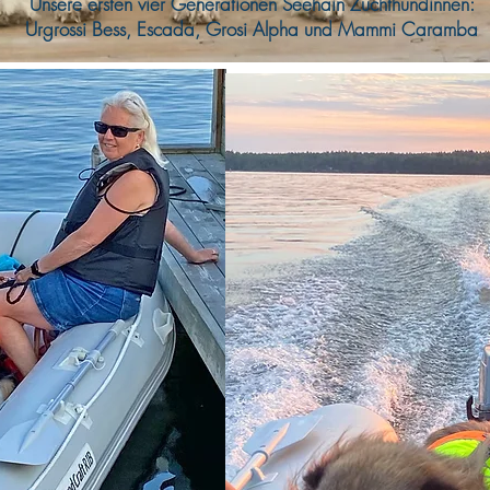
Unsere ersten vier Generationen Seehain Zuchthündinnen:
Urgrossi Bess, Escada, Grosi Alpha und Mammi Caramba