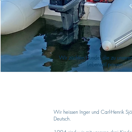
Wir züchten Hunde, die zu unsere
Lebensstil passen
Wir heissen Inger und Carl-Henrik S
Deutsch.