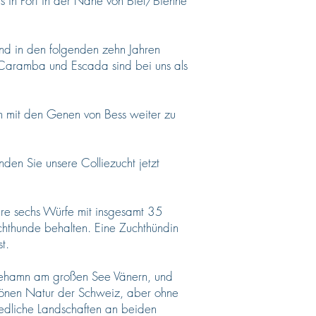
 in Port in der Nähe von Biel/Bienne
nd in den folgenden zehn Jahren
Caramba und Escada sind bei uns als
um mit den Genen von Bess weiter zu
den Sie unsere Colliezucht jetzt
e sechs Würfe mit insgesamt 35
chthunde behalten. Eine Zuchthündin
t.
inehamn am großen See Vänern, und
chönen Natur der Schweiz, aber ohne
edliche Landschaften an beiden