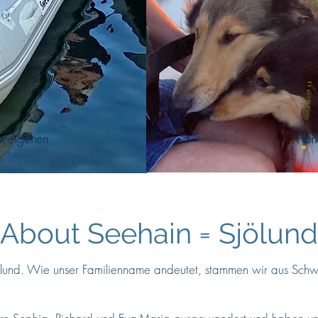
m eigenen
Hun
About Seehain = Sjölund
jölund. Wie unser Familienname andeutet, stammen wir aus Schw