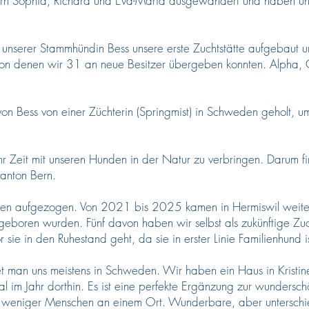
ern Sophia, Richard und Eva-Maria ausgewandert und haben uns
nserer Stammhündin Bess unsere erste Zuchtstätte aufgebaut u
n denen wir 31 an neue Besitzer übergeben konnten. Alpha, 
on Bess von einer Züchterin (Springmist) in Schweden geholt, 
Zeit mit unseren Hunden in der Natur zu verbringen. Darum fin
anton Bern.
n aufgezogen. Von 2021 bis 2025 kamen in Hermiswil weiter
geboren wurden. Fünf davon haben wir selbst als zukünftige Zu
sie in den Ruhestand geht, da sie in erster Linie Familienhund is
t man uns meistens in Schweden. Wir haben ein Haus in Krist
l im Jahr dorthin. Es ist eine perfekte Ergänzung zur wunders
und weniger Menschen an einem Ort. Wunderbare, aber unterschi