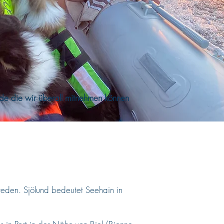
de die wir überall mitnehmen können
eden. Sjölund bedeutet Seehain in