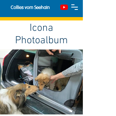
Collies vom Seehain
Icona
Photoalbum