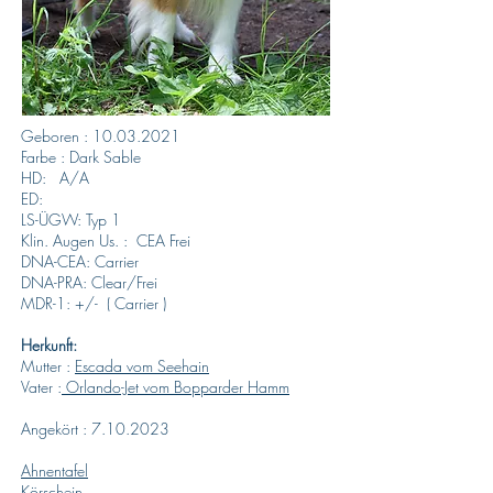
Geboren :
10.03.2021
Farbe : Dark Sable
HD: A/A
ED:
LS-ÜGW: Typ 1
Klin. Augen Us. : CEA Frei
DNA-CEA: Carrier
DNA-PRA: Clear/Frei
MDR-1: +/- ( Carrier )
Herkunft:
Mutter :
Escada vom Seehain
Vater :
Orlando-Jet vom Bopparder Hamm
Angekört : 7.10.2023
Ahnentafel
Körschein