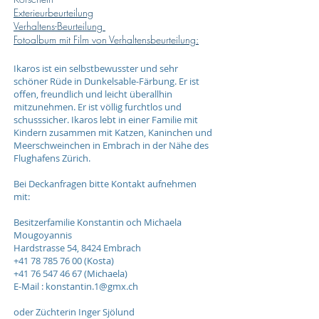
Exterieurbeurteilung
Verhaltens-Beurteilung
Fotoalbum mit Film von Verhaltensbeurteilung:
Ikaros ist ein selbstbewusster und sehr
schöner Rüde in Dunkelsable-Färbung. Er ist
offen, freundlich und leicht überallhin
mitzunehmen. Er ist völlig furchtlos und
schusssicher. Ikaros lebt in einer Familie mit
Kindern zusammen mit Katzen, Kaninchen und
Meerschweinchen in Embrach in der Nähe des
Flughafens Zürich.
Bei Deckanfragen bitte Kontakt aufnehmen
mit:
Besitzerfamilie Konstantin och Michaela
Mougoyannis
Hardstrasse 54, 8424 Embrach
+41 78 785 76 00
(Kosta)
+41 76 547 46 67
(Michaela)
E-Mail : konstantin.1@gmx.ch
oder Züchterin Inger Sjölund