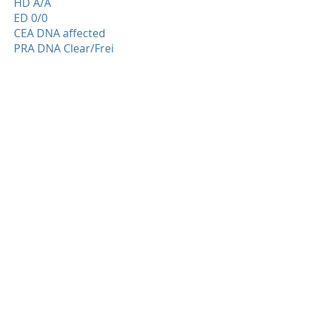
HD A/A
ED 0/0
CEA DNA affected
PRA DNA Clear/Frei
MDR-1 +/+
​Escada ist am 08. Januar 2021 mit
dem Zuchtrüden Orlando-Jet vom
Bopparderhamm verpaart.
Link zu Orlando-Jet vom
Boppardehamm
https://www.collies-vom-bopparder-
hamm.de/deckr%C3%BCden/orlando-jet-
v-b-h/
Mehr Info über Escada
https://www.colliesvomseehain.ch/escada