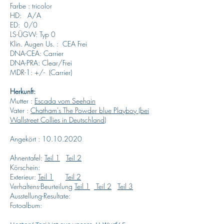
Farbe : tricolor
HD: A/A
ED: 0/0
LS-ÜGW: Typ 0
Klin. Augen Us. : CEA Frei
DNA-CEA: Carrier
DNA-PRA: Clear/Frei
MDR-1: +/- (Carrier)
Herkunft:
Mutter :
Escada vom Seehain
Vater :
Chatham's The Powder blue Playboy (bei
Wallstreet Collies in Deutschland)
Angekört : 10.10.2020
Ahnentafel:
Teil 1
Teil 2
Körschein:
Exterieur:
Teil 1
Teil 2
Verhaltens-Beurteilung
Teil 1
Teil 2
Teil 3
Ausstellung-Resultate:
Fotoalbum: