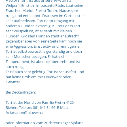
Hector ( Tori ) ist aus unsere H-Wurf ( 5
Welpen). Er ist ein imposante Rüde. Laut seine
Frauchen Marion Frei ist Tori zu Hause sehr
ruhig und entspannt. Draussen im Garten ist er
sehr aufmerksam. Tori ist im Umgang mit
anderen Hunden extrem gut. Trotz dass Tori
sehr verspielt ist, ist er sanft mit kleinen
Hunden. Grossen Hunden steht er aufrecht
gegenüber aber von seine Seite kam noch nie
eine Aggression. Er ist aktiv und rennt gerne.
Tori ist selbstbewusst, eigenständig und doch
sehr Menschenbezogen. Er hat viel
Temperament, ist aber nie überdreht und ist
auch ruhig.
Er ist auch sehr gelehrig. Tori ist schussfest und
hat keine Problem mit Feuerwerk oder
Gewitter.
Bei Deckanfragen:
Tori ist der Hund von Familie Frei in 4125
Riehen. Telefon: 061 641 34 66 E-Mail:
frei.marion@bluewin.ch
oder Information vom Züchterin Inger Sjölund