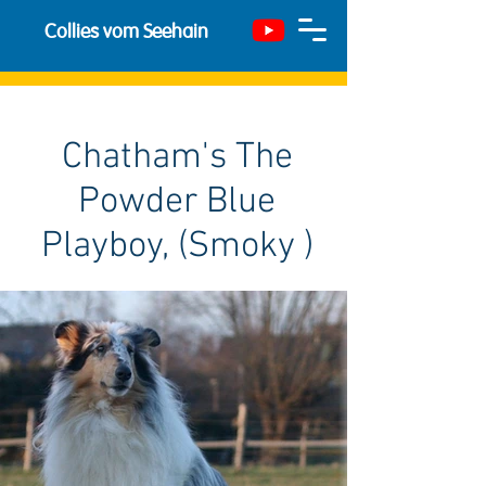
Collies vom Seehain
Chatham's The
Powder Blue
Playboy, (Smoky )