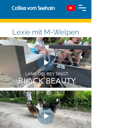
Collies vom Seehain
Lexie mit M-Welpen