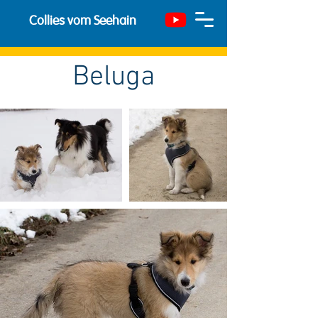
Collies vom Seehain
Beluga