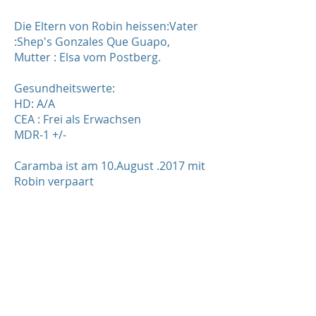
Die Eltern von Robin heissen:Vater
:Shep's Gonzales Que Guapo,
Mutter : Elsa vom Postberg.
Gesundheitswerte:
HD: A/A
CEA : Frei als Erwachsen
MDR-1 +/-
Caramba ist am 10.August .2017 mit
Robin verpaart
Link zur Ahnentafel von Finlay vom
Postberg
http://www.collie-
online.com/pedigree/genealogie_id.php?
id=55457