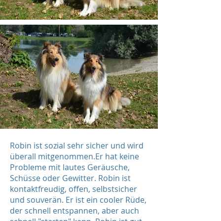
Robin ist sozial sehr sicher und wird
überall mitgenommen.Er hat keine
Probleme mit lautes Geräusche,
Schüsse oder Gewitter. Robin ist
kontaktfreudig, offen, selbstsicher
und souverän. Er ist ein cooler Rüde,
der schnell entspannen, aber auch