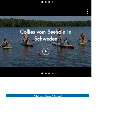
Collies vom Seehain in
Schweden
Aktueller Wurf
Kontakt
Wer wir sind