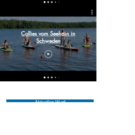
Collies vom Seehain in
Schweden
Aktueller Wurf
Kontakt
Wer wir sind